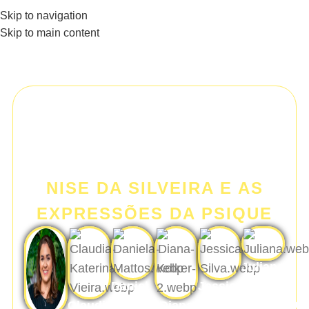
Skip to navigation
Skip to main content
PÓS-GRADUAÇÃO
NISE DA SILVEIRA E AS
EXPRESSÕES DA PSIQUE
Juliana
D.
Daniela
Jessica
Lobo
Mattos
Silva
Prudencio
Claudia
Diana