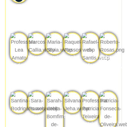
Katerina
Kolker
Camila
Vieira
Casarotto
Brasil
Marcos
Maria
Rachel
Roberto
Callia
Silvia
Gouvêa
Rosas
Léa
Rafael de Santis
C.
Passos
Fernandes
Amato
Pessoa
Santina
Sara
Silvana
Rodrigues
Ramos
Jeha
Patrícia Teixeira