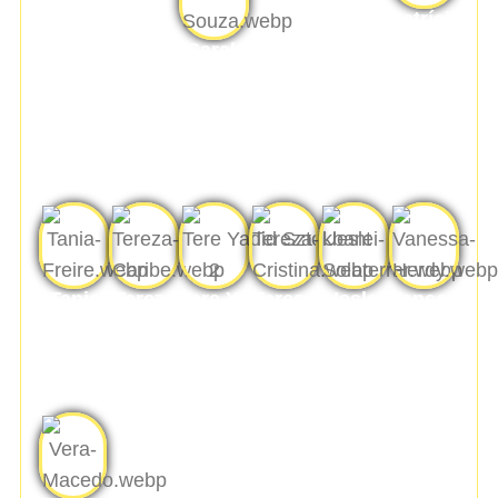
Patrícia
Fonseca
Sarah
de
Stella
Oliveira
Bomfim
de
Souza
Tania
Tereza
Tere Yadid
Teresa
Ueslei
Vanessa
Freire
Caribé
Sztokbant
Cristina
Solaterrar
Herdy
Ribeiro