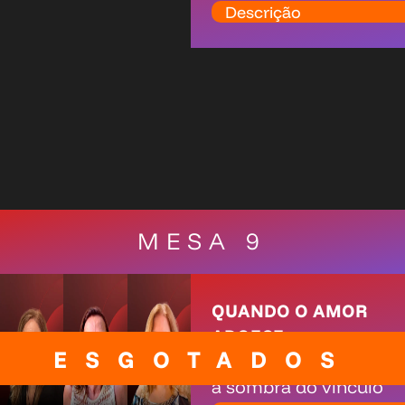
Descrição
MESA 9
QUANDO O AMOR
ADOECE:
ESGOTADOS
Relações abusivas e
a sombra do vínculo