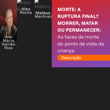
MORTE: A
Alex
Rocha
Mateus
RUPTURA FINAL?
Martinez
MORRER, MATAR
OU PERMANECER:
As faces da morte
Ana
Maria
do ponto de vista da
Galrão
Rios
criança
Descrição