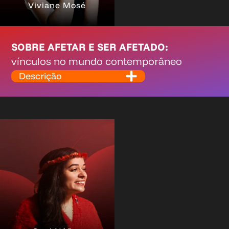
Viviane Mosé
SOBRE AFETAR E SER AFETADO:
vínculos no mundo contemporâneo
Descrição