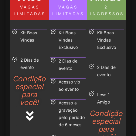
VAGAS
VAGAS
2
LIMITADAS
LIMITADAS
INGRESSOS
Kit Boas
Kit Boas
Kit Boas
Vindas
Vindas
Vindas
Exclusivo
Exclusivo
2 Dias de
2 Dias de
evento
2 Dias de
evento
evento
Condição
Acesso vip
especial
ao evento
para
Leve 1
você!
Amigo
Acesso a
gravação
Condição
pelo período
especial
de 6 meses
para