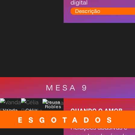
digital
Descrição
MESA 9
Deusa
Robles
QUANDO O AMOR
Vanda
Célia
Di Yorio
Brandão
ESGOTADOS
ADOECE:
Relações abusivas e