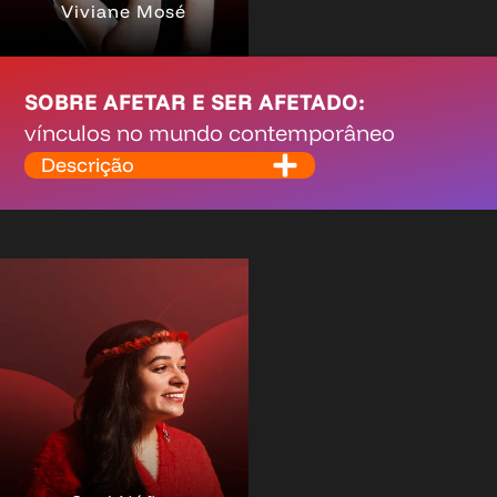
Viviane Mosé
SOBRE AFETAR E SER AFETADO:
vínculos no mundo contemporâneo
Descrição