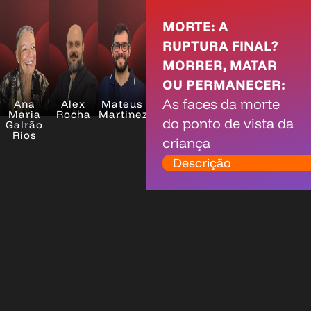
MORTE: A
RUPTURA FINAL?
MORRER, MATAR
OU PERMANECER:
As faces da morte
Ana
Alex
Mateus
Maria
Rocha
Martinez
do ponto de vista da
Galrão
Rios
criança
Descrição