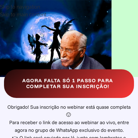
Skip to navigation
Skip to main content
AGORA FALTA SÓ 1 PASSO PARA
COMPLETAR SUA INSCRIÇÃO!
Obrigado! Sua inscrição no webinar está quase completa
🙂
Para receber o
link de acesso ao webinar ao vivo
, entre
agora no
grupo de WhatsApp exclusivo do evento
.
👉 O link será enviado por lá, junto com lembretes e