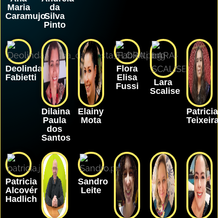
Maria
da
Caramujo
Silva
Pinto
Deolinda
Flora
Fabietti
Elisa
Lara
Fussi
Scalise
Dilaina
Elainy
Patricia
Paula
Mota
Teixeir
dos
Santos
Patricia
Sandro
Alcovér
Leite
Hadlich