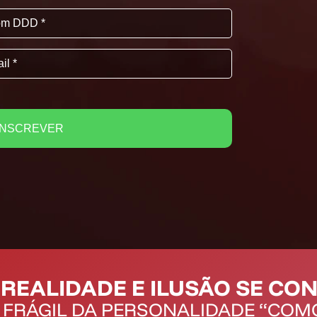
INSCREVER
REALIDADE E ILUSÃO SE CO
 FRÁGIL DA PERSONALIDADE “COM