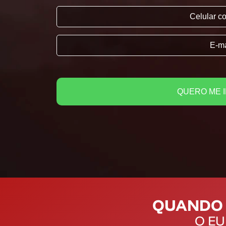
QUERO ME 
QUANDO 
O EU