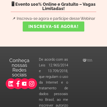
🖥️ Evento 100% Online e Gratuito – Vagas
Limitadas!
📌 Inscreva-se agora e participe desse Webinar
INSCREVA-SE AGORA!
De acordo com as
Conheça
nossas
Leis 12.965/2014
Redes
e 13.709/2018,
sociais
que regulam o uso
da Internet e o
tratamento de
dados pessoais
no Brasil, ao me
inscrever autorizo