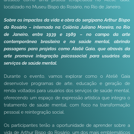
localizado no Museu Bispo do Rosário, no Rio de Janeiro.
Sobre os impactos da vida e obra do sergipano Arthur Bispo
do Rosário – internado na Colônia Juliano Moreira, no
Rio
de Janeiro, entre 1939 e 1989 – no campo da arte
contemporânea brasileira e na saúde mental, abrindo
passagens para projetos como Ateliê Gaia, que através da
arte promove integração psicossocial para usuários dos
serviços de saúde mental.
Durante o evento, vamos explorar como o Ateliê Gaia
desenvolve programas de arte, educação e geração de
renda voltados para usuários dos serviços de saúde mental,
oferecendo um espaço de expressão artística que integra o
tratamento de saúde mental, com foco na transformação
pessoal e reintegração social.
Os participantes terão a oportunidade de aprender sobre a
vida de Arthur Bispo do Rosário, um dos mais emblemáticos