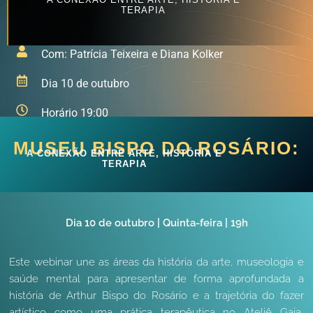
TERAPIA
Com: Patrícia Teixeira e Diana Kolker
Dia 10 de outubro
Horário 19:00
MUSEU BISPO DO ROSÁRIO:
A CONEXÃO ENTRE ARTE, HISTÓRIA E
TERAPIA
Dia 10
de outubro
| Quinta-feira
|
19h
Este webinar une as áreas da história da arte, museologia e
saúde mental para apresentar de forma aprofundada a
história de Arthur Bispo do Rosário e a trajetória do fazer
artístico como uma prática terapêutica no Ateliê Gaia,