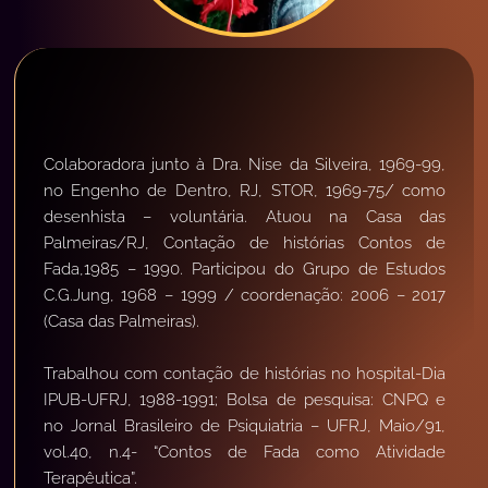
Colaboradora junto à Dra. Nise da Silveira, 1969-99
,
no E
ngenho de Dentro, RJ, STOR, 1969-75/ como
desenhista – voluntária.
Atuou na
Casa das
Palmeiras/RJ, Contação de histórias Contos de
Fada,1985
–
1990
.
Participou do
Grupo de Estudos
C.G.Jung
, 1968 – 1999 / coordenação: 2006 – 2017
(Casa das Palmeiras).
Trabalhou com contação de histórias no hospital-Dia
IPUB-UFRJ, 1988-1991; Bolsa de pesquisa: CNPQ e
no Jornal Brasileiro de Psiquiatria – UFRJ,
Maio
/91,
vol.40, n.4- “Contos de Fada como Atividade
Terapêutica”.