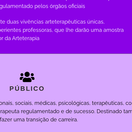
gulamentado pelos órgãos oficiais
nte duas vivências arteterapêuticas únicas,
erientes professoras, que lhe darão uma amostra
r da Arteterapia
PÚBLICO
onais, sociais, médicas, psicológicas, terapêuticas, 
terapeuta regulamentado e de sucesso. Destinado t
azer uma transição de carreira.