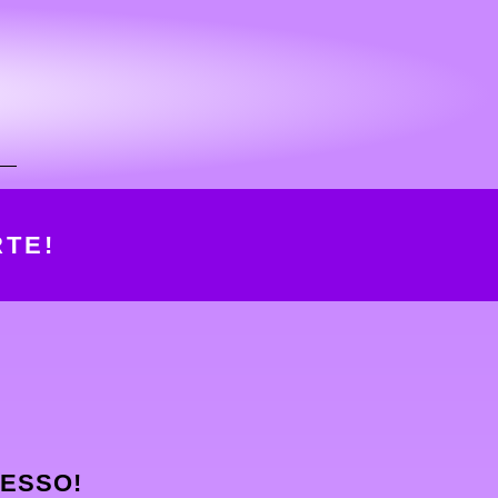
TE!
CESSO!