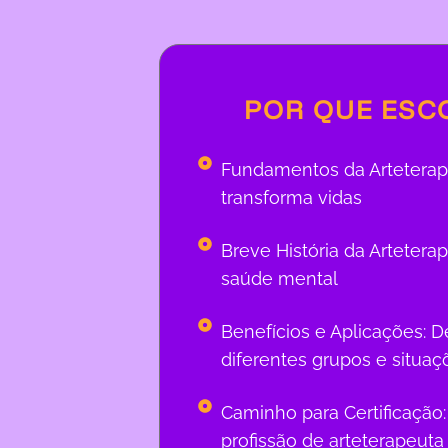
POR QUE ESC
Fundamentos da Arteterapi
transforma vidas
Breve História da Artetera
saúde mental
Benefícios e Aplicações: De
diferentes grupos e situaç
Caminho para Certificação:
profissão de arteterapeut