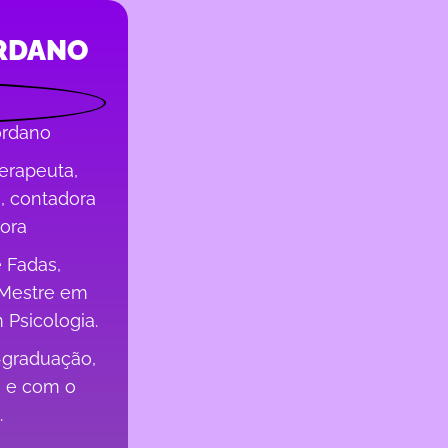
RDANO
ordano
erapeuta,
a, contadora
dora
 Fadas,
 Mestre em
 Psicologia.
s-graduação,
s e com o
.