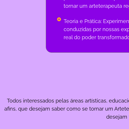
tornar um arteterapeuta re
Teoria e Prática: Experime
conduzidas por nossas exp
real do poder transformado
Todos interessados pelas áreas artísticas, educaci
afins, que desejam saber como se tornar um Arte
desejam f