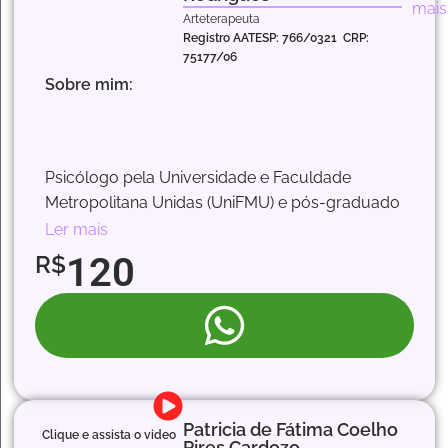
mais
Arteterapeuta
Registro AATESP: 766/0321 CRP:
75177/06
Sobre mim:
Psicólogo pela Universidade e Faculdade
Metropolitana Unidas (UniFMU) e pós-graduado
em Arteterapia pelo Instituto Freedom.
Ler mais
Atualmente trabalha com Oficinas Criativas de
120
R$
Arteterapia, estimulando as funções cognitivas,
oferecendo suportes para o desenvolvimento
do potencial criativo, ampliando as formas de
expressão, atenção, concentração, percepção,
memória, estimulação visual, imaginária e
raciocínio lógico, resgate da autonomia, alegria
e qualidade de vida. Possui experiências com
Patricia de Fátima Coelho
Clique e assista o video
Pires Cardozo
Ans