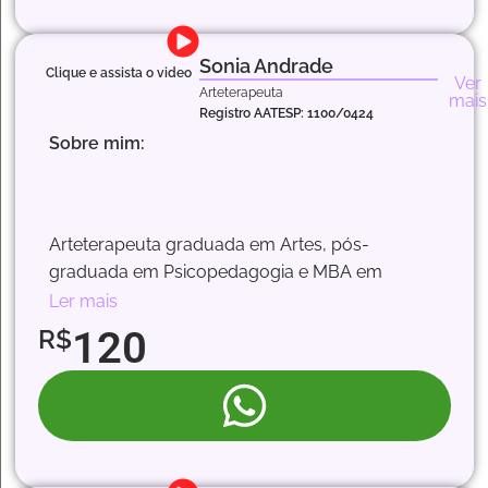
Sonia Andrade
Clique e assista o video
Ver
Arteterapeuta
mais
Registro AATESP: 1100/0424
Sobre mim:
Arteterapeuta graduada em Artes, pós-
graduada em Psicopedagogia e MBA em
Gestão pela FGV, formação em Arteterapia pelo
Ler mais
Instituto Freedom e especialização em
120
R$
abordagens neuropsicológicas, integrando arte
e neurociência para promover reabilitação
cognitiva, desenvolvimento emocional e
fortalecimento das funções neuropsicológicas
de forma lúdica e criativa. Atualmente cursa