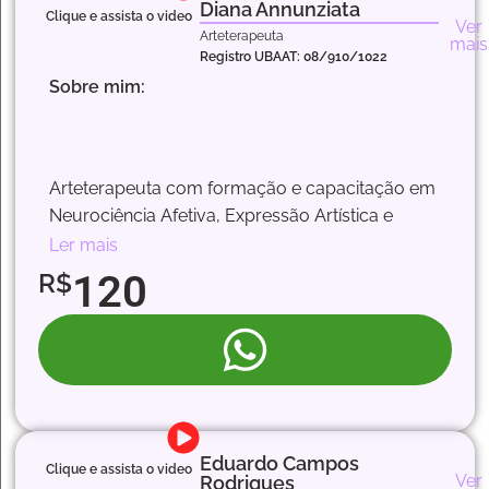
potencial.
Diana Annunziata
Clique e assista o video
Ver
Arteterapeuta
mais
Experiência em atendimentos com adultos,
Registro UBAAT: 08/910/1022
adolescentes e idosos, trabalhando a saúde
Sobre mim:
emocional, transtornos de ansiedade, bem-
estar e reabilitação cognitiva.
Arteterapeuta com formação e capacitação em
Neurociência Afetiva, Expressão Artística e
Adaptação de Materiais em Processos
Ler mais
Inclusivos e de Reabilitação. Com foco em
120
R$
saúde mental, facilito percursos que
contemplam aspectos emocionais, cognitivos e
comportamentais a partir dos interesses e
necessidades individuais, a fim de auxiliar que
cada um explore seu mundo interior,
desenvolva habilidades e encontre novas
formas de se conectar consigo mesmo e com
Eduardo Campos
Clique e assista o video
Ver
Rodrigues
os outros.