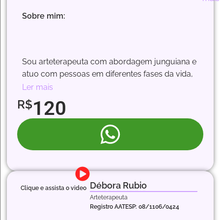
Sobre mim:
Aut
e
Aut
Cui
Red
cria
Sou arteterapeuta com abordagem junguiana e
atuo com pessoas em diferentes fases da vida,
criando um espaço sensível e criativo para
Ler mais
acolher emoções, despertar o
120
R$
autoconhecimento, ressignificar histórias
pessoais e resgatar a própria essência
Débora Rubio
Clique e assista o video
Ans
Arteterapeuta
e
Estr
Registro AATESP: 08/1106/0424