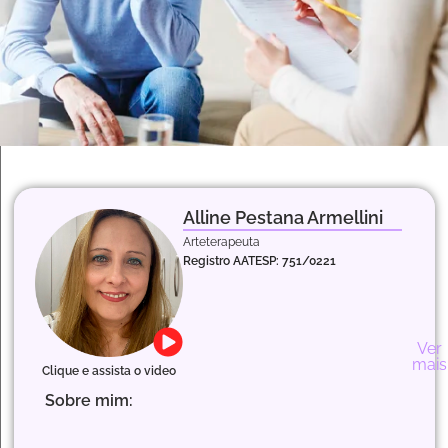
Alline Pestana Armellini
Ans
Arteterapeuta
e
Estr
Registro AATESP: 751/0221
Dep
Lut
e
Ver
Pro
mais
de
Clique e assista o video
Per
Sobre mim:
Aut
e
Des