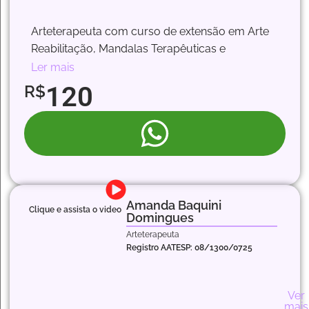
Pes
Arteterapeuta com curso de extensão em Arte
Reabilitação, Mandalas Terapêuticas e
Neuropsicopedagogia em andamento.
Ler mais
Atuo com adolescentes, adultos e idosos, em
120
R$
atendimentos individuais e em grupo, utilizando
recursos expressivos para promover
autoconhecimento, reabilitação, criatividade,
vínculos,
bem-estar emocional, acolhimento e propósito.
Amanda Baquini
Clique e assista o video
Domingues
Des
Pes
Arteterapeuta
Registro AATESP: 08/1300/0725
Ans
e
Estr
Ado
Ver
e
mais
Mat