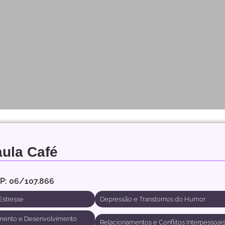
ula Café
RP: 06/107.866
Estresse
Depressão e Transtornos do Humor
mento e Desenvolvimento
Relacionamentos e Conflitos Interpessoai