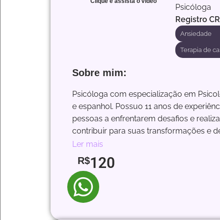
Clique e assista o video
Psicóloga
Registro C
Ansiedade
Terapia de ca
Sobre mim:
Psicóloga com especialização em Psicolo
e espanhol. Possuo 11 anos de experiênc
pessoas a enfrentarem desafios e realiz
contribuir para suas transformações e d
Ler mais
120
R$