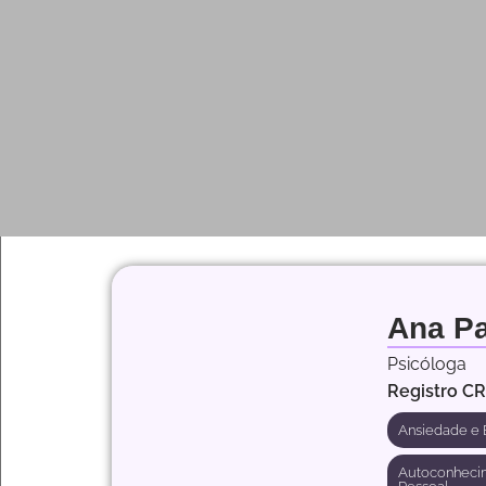
Ana Pa
Psicóloga
Registro C
Ansiedade e 
Autoconheci