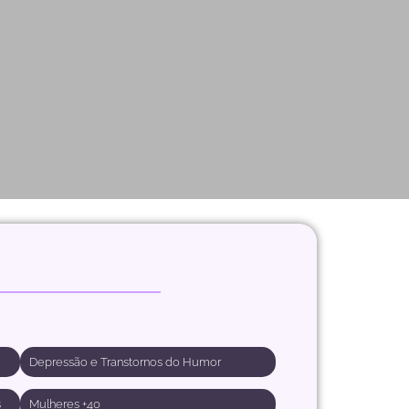
Depressão e Transtornos do Humor
s
Mulheres +40