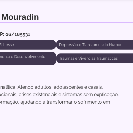
 Mouradin
RP: 06/185531
Estresse
Depressão e Transtornos do Humor
mento e Desenvolvimento
Traumas e Vivências Traumáticas
alítica. Atendo adultos, adolescentes e casais,
onais, crises existenciais e sintomas sem explicação.
rmação, ajudando a transformar o sofrimento em