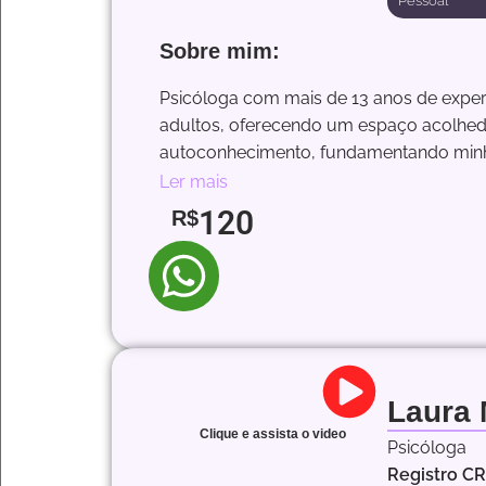
Pessoal
Sobre mim:
Psicóloga com mais de 13 anos de experi
adultos, oferecendo um espaço acolhedo
autoconhecimento, fundamentando minha
Ler mais
120
R$
Laura
Clique e assista o video
Psicóloga
Registro C