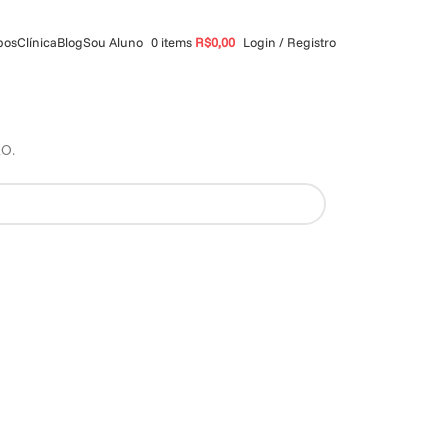
pos
Clínica
Blog
Sou Aluno
0
items
R$
0,00
Login / Registro
o.