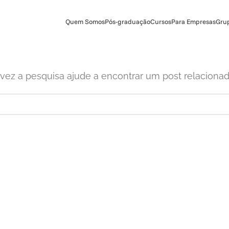
Quem Somos
Pós-graduação
Cursos
Para Empresas
Gru
vez a pesquisa ajude a encontrar um post relacionad